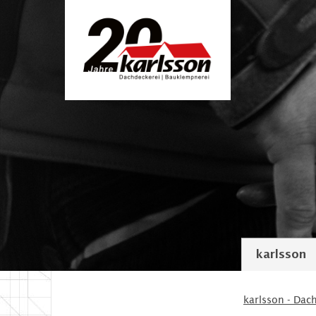
karlsson
karlsson - Dac