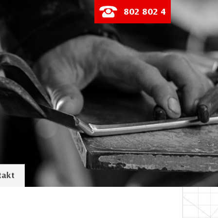
802 802 4
takt