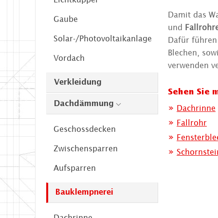
Damit das Wa
Gaube
und
Fallrohr
Solar-/Photovoltaikanlage
Dafür führen
Blechen, sow
Vordach
verwenden ve
Verkleidung
Sehen Sie m
Dachdämmung
Dachrinne
Fallrohr
Geschossdecken
Fensterble
Zwischensparren
Schornstei
Aufsparren
Bauklempnerei
Dachrinne